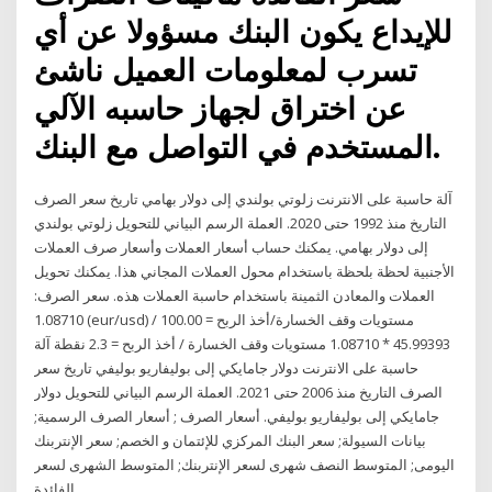
للإيداع يكون البنك مسؤولا عن أي
تسرب لمعلومات العميل ناشئ
عن اختراق لجهاز حاسبه الآلي
المستخدم في التواصل مع البنك.
آلة حاسبة على الانترنت زلوتي بولندي إلى دولار بهامي تاريخ سعر الصرف
التاريخ منذ 1992 حتى 2020. العملة الرسم البياني للتحويل زلوتي بولندي
إلى دولار بهامي. يمكنك حساب أسعار العملات وأسعار صرف العملات
الأجنبية لحظة بلحظة باستخدام محول العملات المجاني هذا. يمكنك تحويل
العملات والمعادن الثمينة باستخدام حاسبة العملات هذه. سعر الصرف:
1.08710 (eur/usd) مستويات وقف الخسارة/أخذ الربح = 100.00 /
45.99393 * 1.08710 مستويات وقف الخسارة / أخذ الربح = 2.3 نقطة آلة
حاسبة على الانترنت دولار جامايكي إلى بوليفاريو بوليفي تاريخ سعر
الصرف التاريخ منذ 2006 حتى 2021. العملة الرسم البياني للتحويل دولار
جامايكي إلى بوليفاريو بوليفي. أسعار الصرف ; أسعار الصرف الرسمية;
بيانات السيولة; سعر البنك المركزي للإئتمان و الخصم; سعر الإنتربنك
اليومى; المتوسط النصف شهرى لسعر الإنتربنك; المتوسط الشهرى لسعر
الفائدة