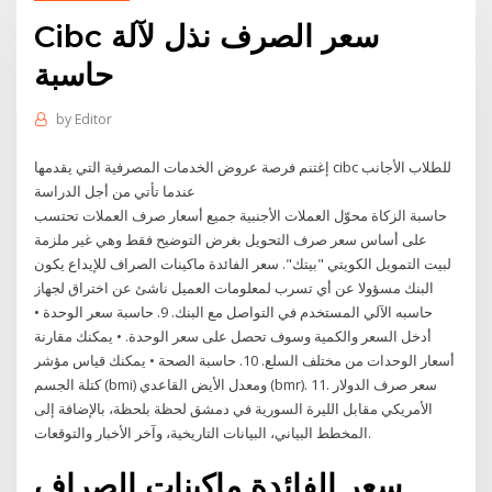
Cibc سعر الصرف نذل لآلة
حاسبة
by
Editor
إغتنم فرصة عروض الخدمات المصرفية التي يقدمها cibc للطلاب الأجانب
عندما تأتي من أجل الدراسة
حاسبة الزكاة محوّل العملات الأجنبية جميع أسعار صرف العملات تحتسب
على أساس سعر صرف التحويل بغرض التوضيح فقط وهي غير ملزمة
لبيت التمويل الكويتي "بيتك". سعر الفائدة ماكينات الصراف للإيداع يكون
البنك مسؤولا عن أي تسرب لمعلومات العميل ناشئ عن اختراق لجهاز
حاسبه الآلي المستخدم في التواصل مع البنك. 9. حاسبة سعر الوحدة •
أدخل السعر والكمية وسوف تحصل على سعر الوحدة. • يمكنك مقارنة
أسعار الوحدات من مختلف السلع. 10. حاسبة الصحة • يمكنك قياس مؤشر
كتلة الجسم (bmi) ومعدل الأيض القاعدي (bmr). 11. سعر صرف الدولار
الأمريكي مقابل الليرة السورية في دمشق لحظة بلحظة، بالإضافة إلى
المخطط البياني، البيانات التاريخية، وآخر الأخبار والتوقعات.
سعر الفائدة ماكينات الصراف