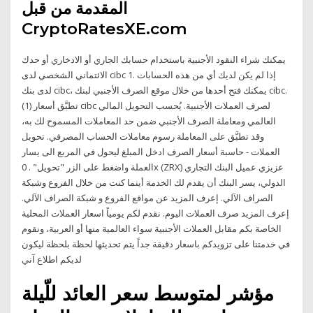
المقدمة من قبل
CryptoRatesXE.com
يمكنك شراء النقود الأجنبية باستخدام حسابك الجاري أو الادخاري أو حدك
الائتماني الشخصي لدى cibc 1. إذا لم يكن لديك أي من هذه الحسابات
لدى بنك cibc، يمكنك فتح أحدها من خلال موقع الصرف الأجنبي لبنك cibc.
(1) تطبَّق أسعار cibc لصرف العملات الأجنبية. يُحسب التحويل المالي
العالمي ومعاملة الصرف الأجنبي ضمن حد المعاملات المسموح لك به،
وقد تطبَّق على المعاملة رسوم معاملات الحساب المصرفي. تحويل
العملات - حاسبة أسعار الصرف ادخل المبلغ ليحول في المربع الى يسار
العملة واضغط على الزر "تحويل" . 0x (ZRX) عزيزي عميل البنك التجاري
الدولي، يسر البنك أن يقدم لك الخدمة أينما كنت من خلال الفروع وشبكة
الصراف الآلي. إعرف المزيد عن مواقع الفروع و شبكة الصراف الآلي.
إعرف المزيد صرف العملات اليوم. نقدم لكم يومياً اسعار العملات المحلية
الخاصة بكم مقابل العملات الأجنبية سواء العالمية منها أو العربية، ونقوم
في خدمتنا على تزويدكم باسعار دقيقة جداً يتم تحديثها لحظة بلحظة ليكون
لديكم اطلاع آني
مؤشر لمتوسط سعر العائد للّيلة