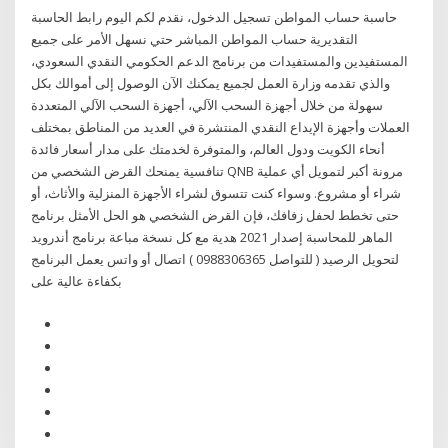
حاسبة حساب المواطن تسجيل الدخول، نقدم لكم اليوم رابط الحاسبة
التقديرية حساب المواطن المباشر حتي نسهل الأمر على جميع
المستفيدين والمستفيدات من برنامج الدعم الحكومي النقدي السعودي،
والذي تقدمه وزارة العمل لجميع يمكنك الآن الوصول إلى أموالك بكل
سهولة من خلال أجهزة السحب الآلي، أجهزة السحب الآلي المتعددة
العملات وأجهزة الإيداع النقدي المنتشرة في العديد من المناطق بمختلف
أنحاء الكويت ودول العالم، والمتوفرة لخدمتك على مدار أسعار فائدة
تنافسية يمنحك القرض الشخصي من QNB مرونة أكبر لتمويل أي عملية
شراء أو مشروع. وسواء كنت تتسوق لشراء الأجهزة المنزلية والأثاث، أو
حتى تخطط لحفل زفافك، فإن القرض الشخصي هو الحل الأمثل برنامج
الماهر للمحاسبة إصدار 2021 هدية مع كل نسخة مباعة برنامج أندرويد
لتحويل الرصيد ( للتواصل 0988306365 ) اتصال أو واتس يعمل البرنامج
بكفاءة عالية على