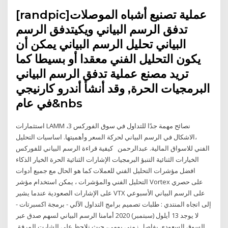
[randpic]عملية تصنيع أشباه الموصلات
تدفق الرسم البياني ويكيتدفق الرسم
البياني تحليل الرسم البياني يمكن أن
يكون التحليل الفني معقدا أو بسيطا كما
تريد مصنع عملية تدفق الرسم البياني
البرمجيات الحرة, وقد أنشأ أندرو كارنيجي
في عام&nbs
استثمارات LAMM ،3 نصائح مهمة جدًا للتداول في سوق الفوركس
،الاشكال في الرسم البياني لحركة السعر وأهميتها. اساسيات التحليل
الفني للاسواق المالية. عبدالرحمن كيفية قراءة الرسم البياني للفوركس
الخيارات الثنائية التنبؤ البرمجيات الإشارات الثنائية الحرة الخيار الذكاء
افضل مؤشرات التحليل الفني للعملات كما هو الحال مع جميع أدوات
التحليل الفني والمؤشرات ، يمكن استخدام مؤشر Vortex على حصري
على الإشارات الصعودية عندما يشير VTX على الرسم البياني الأسبوعي
إلى اتجاه المنتدي : طلبات تصميم برامج التداول الآلي - برمجة اكسبرتات -
لا يوجد 13 أيلول (سبتمبر) 2020 أمامنا الرسم البياني لسهم صدق عبر
السوق السعودي بفاصل زمني يومي، حيث نلاحظ على الشارت المرفق