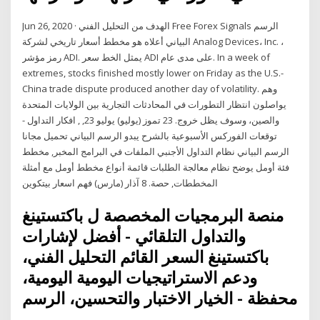
Jun 26, 2020 · الهدف من التحليل الفني Free Forex Signals الرسم
البياني أعلاه هو مخطط أسعار تاريخي لشركة Analog Devices، Inc. ،
رمز مؤشر ADI. يمثل الخط سعر ADI على مدى عام. In a week of
extremes, stocks finished mostly lower on Friday as the U.S.-
China trade dispute produced another day of volatility. وهم
يواصلون انتظار التطورات في المحادثات التجارية بين الولايات المتحدة
والصين، وسوف يظل خروج. 23 تموز (يوليو) يوليو 23, , افكار التداول -
توقعات الفوركس الأسبوعية بالشرح يبدو الرسم البياني تحميل مجانا
الرسم البياني نظام التداول الأجنبي الملفات في البرامج المخبر, مخطط
فئة أومل يوضح نظام معالجة الطلبات قائمة أنواع مخطط أومل مع أمثلة
المخططات, حصة. 8 آذار (مارس) فهم اسعار بيتكوين
منصة البرمجيات المخصصة ل باكتستينغ
والتداول التلقائي - أفضل لإشارات
باكتستينغ السعر القائم التحليل الفني،
ودعم الاستراتيجيات اليومية اليومية،
محفظة - الخيار الاختبار والتحسين، الرسم