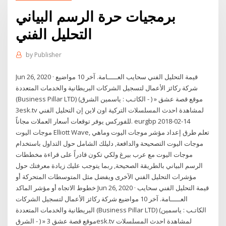
برمجيات حرة الرسم البياني
التحليل الفني
by
Publisher
Jun 26, 2020 · قيمة التحليل الفني سحايب العـــــامة. آخر 10 مواضيع
شركة ركائز الأعمال لتسجيل الشركات البريطانية والخدمات المتعددة
(Business Pillar LTD) (الكاتـب : ياسمين الشرق - ) » موقع قصة عشق
3esk.tv لمشاهدة احدث المسلسلات التركية اون لاين إن التحليل الفني
للفوركس يوفر توقعات أسعار العملات مجاناً. eurgbp 2018-02-14
موجات اليوت Elliott Wave, تعلم طرق إعداد مؤشر موجات اليوت وماهي
موجات اليوت التصحيحة والدافعة, دليلك الشامل حول التداول باستخدام
موجات اليوت مع عرب بيرغ ولكي تكون قادراً على قراءة مخططات
الرسم البياني بالطريقة الصحيحة, ربما يتوجب عليك زيادة معرفتك حول
مؤشرات التحليل الفني الآخرى ويفضل مثل المتوسطات المتحركة أو
خطوط الاتجاه أو مؤشر الماكد Jun 26, 2020 · قيمة التحليل الفني سحايب
العـــــامة. آخر 10 مواضيع شركة ركائز الأعمال لتسجيل الشركات
البريطانية والخدمات المتعددة (Business Pillar LTD) (الكاتـب : ياسمين
الشرق - ) » موقع قصة عشق 3esk.tv لمشاهدة احدث المسلسلات