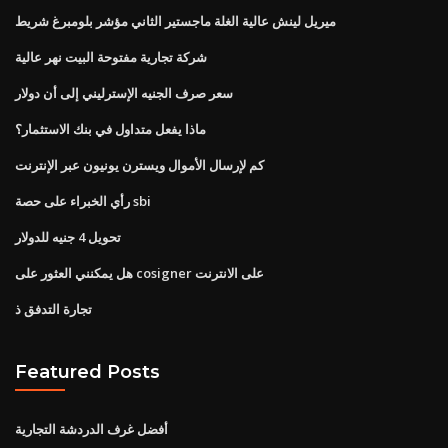
ميريل لينش عالية الغلة ماجستير الثاني مؤشر بلومبرغ شريط
شركة تجارية مفتوحة البيت نهر عالية
سعر صرف الجنيه الإسترليني إلى أن دولار
ماذا يفعل متداول في بنك الاستثمار؟
كم لإرسال الأموال ويسترن يونيون عبر الإنترنت
رأي الخبراء على حصة sbi
تحويل 4 جنيه للدولار
هل يمكنني العثور على cosigner على الانترنت
تجارة التدفق ذ
Featured Posts
أفضل غرف الدردشة التجارية