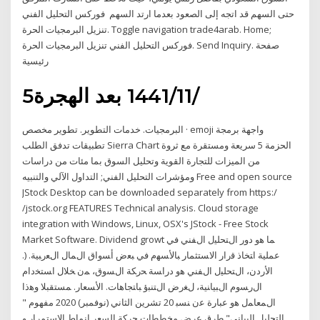
حتى السهم قد اتجه إلى الصعود بعدما ارتد السهم فوركس التحليل الفني
تنزيل البرمجيات الحرة. Toggle navigation trade4arab. Home;
فوركس التحليل الفني تنزيل البرمجيات الحرة. Send Inquiry. صفحة
رئيسية
5‏‏/11‏‏/1441 بعد الهجرة
البرمجيات. خدمات التطوير. تطوير مخصص · emoji واجهة برمجة
تطبيقات تدفق الطلب Sierra Chart الحزمة 5 سريعة ومستقرة مع ثروة
من الميزات للتجارة القوية وتحليل السوق بما مئات من دراسات
ومؤشرات التحليل الفني; التداول الآلي والتنبيه Free and open source
JStock Desktop can be downloaded separately from https:/
/jstock.org FEATURES Technical analysis. Cloud storage
integration with Windows, Linux, OSX's JStock - Free Stock
Market Software. Dividend growt ﻤﺎ ﻫﻭ ﺩﻭﺭ ﺍﻝﺘﺤﻠﻴل ﺍﻝﻔﻨﻲ ﻓﻲ
ﻋﻤﻠﻴﺔ ﺍﺘﺨﺎﺫ ﻗﺭﺍﺭ ﺍﻻﺴﺘﺜﻤﺎﺭ ﺒﺎﻷﺴﻬﻡ ﻓﻲ ﺒﻌﺽ ﺃﺴﻭﺍﻕ ﺍﻝﻤﺎل ﺍﻝﻌﺭﺒﻴﺔ. (.
ﺍﻷﺭﺩﻥ، ﺍﻝﺘﺤﻠﻴل ﺍﻝﻔﻨﻲ ﻫﻭ ﺩﺭﺍﺴﺔ ﺤﺭﻜﺔ ﺍﻝﺴﻭﻕ، ﻤﻥ ﺨﻼل ﺍﺴﺘﺨﺩﺍﻡ
ﺍﻝﺭﺴﻭﻡ ﺍﻝﺒﻴﺎﻨﻴﺔ، ﻝﻐﺭﺽ ﺍﻝﺘﻨﺒﺅ ﺒﺎﺘﺠﺎﻫﺎﺕ. ﺍﻷﺴﻌﺎﺭ. ﻤﺴﺘﻘﺒﻼ ﻭﻫﺫﺍ
ﺍﻝﻤﻌﺎﻤل ﻫﻭ ﻋﺒﺎﺭﺓ ﻋﻥ ﻨﺴﺒ 20 تشرين الثاني (نوفمبر) 2020 مفهوم "
التحليل البيانى" طرق عرض مخططات حركة السعر انماط الاستمرار و