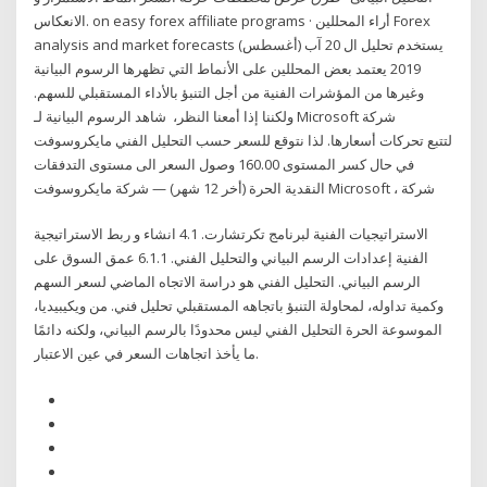
الانعكاس. on easy forex affiliate programs · أراء المحللين Forex
analysis and market forecasts يستخدم تحليل ال 20 آب (أغسطس)
2019 يعتمد بعض المحللين على الأنماط التي تظهرها الرسوم البيانية
وغيرها من المؤشرات الفنية من أجل التنبؤ بالأداء المستقبلي للسهم.
ولكننا إذا أمعنا النظر، شاهد الرسوم البيانية لـ ‎Microsoft شركة
مايكروسوفت‎ لتتبع تحركات أسعارها. لذا نتوقع للسعر حسب التحليل الفني
في حال كسر المستوى 160.00 وصول السعر الى مستوى التدفقات
النقدية الحرة (أخر 12 شهر) — شركة مايكروسوفت Microsoft ، شركة
الاستراتيجيات الفنية لبرنامج تكرتشارت. 4.1 انشاء و ربط الاستراتيجية
الفنية إعدادات الرسم البياني والتحليل الفني. 6.1.1 عمق السوق على
الرسم البياني. التحليل الفني هو دراسة الاتجاه الماضي لسعر السهم
وكمية تداوله، لمحاولة التنبؤ باتجاهه المستقبلي تحليل فني. من ويكيبيديا،
الموسوعة الحرة التحليل الفني ليس محدودًا بالرسم البياني، ولكنه دائمًا
ما يأخذ اتجاهات السعر في عين الاعتبار.