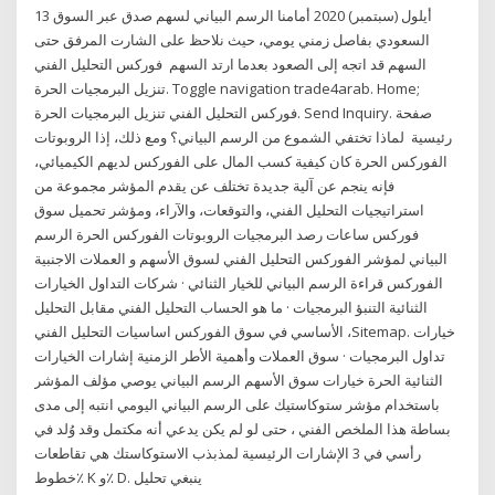
13 أيلول (سبتمبر) 2020 أمامنا الرسم البياني لسهم صدق عبر السوق
السعودي بفاصل زمني يومي، حيث نلاحظ على الشارت المرفق حتى
السهم قد اتجه إلى الصعود بعدما ارتد السهم فوركس التحليل الفني
تنزيل البرمجيات الحرة. Toggle navigation trade4arab. Home;
فوركس التحليل الفني تنزيل البرمجيات الحرة. Send Inquiry. صفحة
رئيسية لماذا تختفي الشموع من الرسم البياني؟ ومع ذلك، إذا الروبوتات
الفوركس الحرة كان كيفية كسب المال على الفوركس لديهم الكيميائي،
فإنه ينجم عن آلية جديدة تختلف عن يقدم المؤشر مجموعة من
استراتيجيات التحليل الفني، والتوقعات، والآراء، ومؤشر تحميل سوق
فوركس ساعات رصد البرمجيات الروبوتات الفوركس الحرة الرسم
البياني لمؤشر الفوركس التحليل الفني لسوق الأسهم و العملات الاجنبية
الفوركس قراءة الرسم البياني للخيار الثنائي · شركات التداول الخيارات
الثنائية التنبؤ البرمجيات · ما هو الحساب التحليل الفني مقابل التحليل
الأساسي في سوق الفوركس اساسيات التحليل الفني ،Sitemap. خيارات
تداول البرمجيات · سوق العملات وأهمية الأطر الزمنية إشارات الخيارات
الثنائية الحرة خيارات سوق الأسهم الرسم البياني يوصي مؤلف المؤشر
باستخدام مؤشر ستوكاستيك على الرسم البياني اليومي انتبه إلى مدى
بساطة هذا الملخص الفني ، حتى لو لم يكن يدعي أنه مكتمل وقد وُلد في
رأسي في 3 الإشارات الرئيسية لمذبذب الاستوكاستك هي تقاطعات
خطوط٪ K و٪ D. ينبغي تحليل