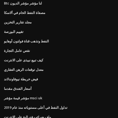
Btc لنا مؤشر مؤشر الديون
مصفاة النفط الخام في ألاسكا
مجلد تقارير التخزين
تقييم البورصة
النفط وتذهب قناة فولتون أوهايو
نقص عامل التجارة
كيف تبيع نبيذى على الانترنت
معدل توقعات الرهن العقاري
فيض خريطة نيوفاوندلاند
أسعار الفندق مقدما
مؤشر قيمة مؤشر msci uk
تداول النفط في أعلى مستوياته منذ عام 2019
ملف ضرائب فدرالية على الانترنت