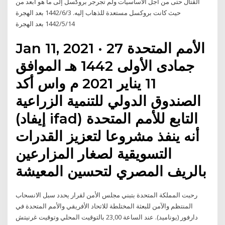
القتال حتى من أجل الأساسيات ولم تجرجر بروكسل إلى ما هو أبعد من
حيث كانت بروكسل مستعدة للذهاب إليه. 3‏‏/6‏‏/1442 بعد الهجرة
14‏‏/5‏‏/1442 بعد الهجرة
Jan 11, 2021 · الأمم المتحدة 27
جمادى الأولى 1442 هـ الموافق
11 يناير 2021 م واس أكد
الصندوق الدولي للتنمية الزراعية
(إيفاد ifad) التابع للأمم المتحدة
أنه ينفذ مشروعا لتعزيز القدرات
التسويقية لصغار المزارعين
بالريف المصري لتحسين المعيشة
رحبت المملكة المتحدة بتبني مجلس الأمن لقرار يحدد سبل الانسحاب
المنتظم والآمن للبعثة المختلطة للاتحاد الأفريقي والأمم المتحدة في
دارفور (يوناميد). عند الساعة 23,00 بالتوقيت المحلي وتوقيت غرنيتش