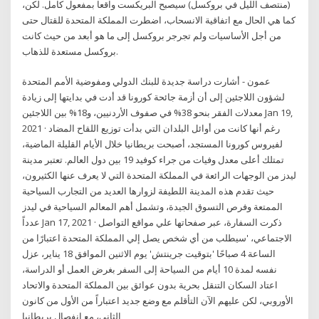
(منتصف الليل في بروكسل) سيصبح البريكست واقعا بمفعول كامل. لكن،
كما هي الحال مع اتفاقية الانسحاب، اضطرت المملكة المتحدة للقتال حتى
من أجل الأساسيات ولم تجرجر بروكسل إلى ما هو أبعد من حيث كانت
بروكسل مستعدة للذهاب.
عمون - أشارت دراسة جديدة للبنك الدولي ومفوضية الأمم المتحدة
لشؤون اللاجئين إلى أن أزمة جائحة كورونا قد أدت في بدايتها إلى زيادة
معدلات الفقر بنحو 38% في صفوف الأردنيين، و18% بين اللاجئين Jan 19,
2021 · رغم أنها كانت من أوائل البلدان التي بدأت توزيع اللقاح المضاد
لفيروس كورونا المستجد، أصبحت بريطانيا خلال الأيام القليلة الماضية،
تمتلك أعلى معدل وفيات من جراء كوفيد 19 بين دول العالم. تعتبر مدينة
ليدز من الوجهات الرائعة في المملكة المتحدة التي لا يعرف عنها الكثيرون،
حيث تقدم هذه المدينة اللطيفة لزوارها العديد من التجارب السياحية
الممتعة وفرص التسوق الجيدة، وتشمل أهم المعالم السياحية في ليدز
عدداً Jan 17, 2021 · ذكرت السفارة، عبر صفحاتها علي مواقع التواصل
الاجتماعي، 'سيطلب من أي شخص يصل إلي المملكة المتحدة اعتبارًا من
الساعة 4 صباحًا 'بتوقيت جرينتش' يوم الاثنين الموافق 18 يناير، عزل
نفسه لمدة 10 أيام من السياحة إلى السفر بغرض العمل أو الدراسة،
اعتاد السكان التنقل بحرية بدون عوائق بين المملكة المتحدة والاتحاد
الأوروبي، لكن عليهم الآن التأقلم مع وضع جديد اعتباراً من الأول من كانون
الثاني، مع انفصال بريطانيا