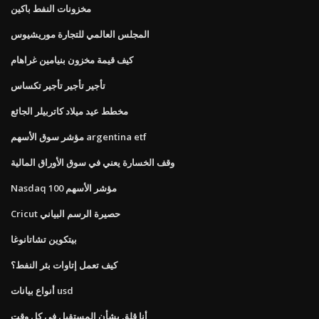
مخزونات النفط باكين
المجلس العالمي للتجارة موريشيوس
كيف قيمة مخزون بنيامين غراهام
تأجير تأجير تأجير تكساس
مخطط عيد ميلاد كاتربيلر الجائع
مؤشر سوق الأسهم argentina etf
وقف الخسارة يعني في سوق الأوراق المالية
Nasdaq 100 مؤشر الأسهم
Cricut حصيرة الرسم البياني
بيتكوين تشاتانوغا
كيف تعمل إتاوات بئر النفط؟
أنواع بيانات usd
أنا قلق بشأن المستقبل في كل وقت