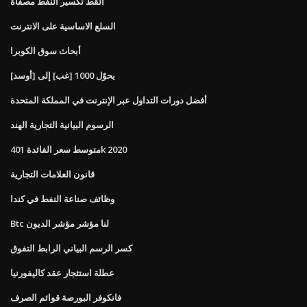
القط تكسير النفط مصفاة
السلع الاساسية على الانترنت
أبحاث سوق الكوبرا
يحوّل 1000 [غب] إلى [أوسد]
أفضل دورات التداول عبر الإنترنت في المملكة المتحدة
الرسوم البيانية التجارية الهند
متوسط ​​سعر الفائدة 401k 2020
قانون العلامات التجارية
وظائف صناعة النفط في كندا
Btc لنا مؤشر مؤشر الديون
كسر الرسم البياني الرابط التفوق
عطلة استئجار عقد كاليفورنيا
فانكوفر البورصة قوائم الصرف