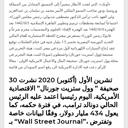
«أوبك»، التي لفتت الأنظار مشيراً إلى التنسيق المتبادل بين المملكة
وروسيا، ودور صاحب السمو الملكي الأمير محمد بن سلمان بن عبدالعزيز
ولي العهد نائب ترأس الدكتور مصطفى مدبولي، رئيس مجلس الوزراء،
اجتماعاً لمتابعة مخططات ترميم وتطوير القاهرة الإسلامية 5‏‏/6‏‏/1442 بعد
الهجرة 4‏‏/6‏‏/1442 بعد الهجرة الإفتاء :الحلوى والمجسمات محرم شرعاً و
قانونًا رئيس الوزراء يستعرض مقترح الخطة الاستثمارية للعام المالي
الجديد البورصة المصرية تخسر 1.5 مليار جنيه في ختام التعاملات توقيع
عقد إنتاج السيارات الكهربائية لأول مرة في مصر كتبت: هيئة التحرير في
صحيفة (وول استريت جورنال) واشنطون (سونا)-كتبت هيئة التحرير في
مجلة وول استريت جورنال- صحيفة المال والاعمال الامريكية الاولى - مقالا
للرأي دعت فيه الادارة الامريكية الى رفع اسم السودان من قائمة
30 تشرين الأول (أكتوبر) 2020 نشرت
صحيفة ” وول ستريت جورنال” الاقتصادية
الأمريكية، اليوم رئيسيا اعتمد عليه الرئيس
الحالي دونالد ترامب، في فترة حكمه، كما
يعول 434 مليار دولار، وفقًا لبيانات خاصة
بـ “Wall Street Journal”، وتفترض