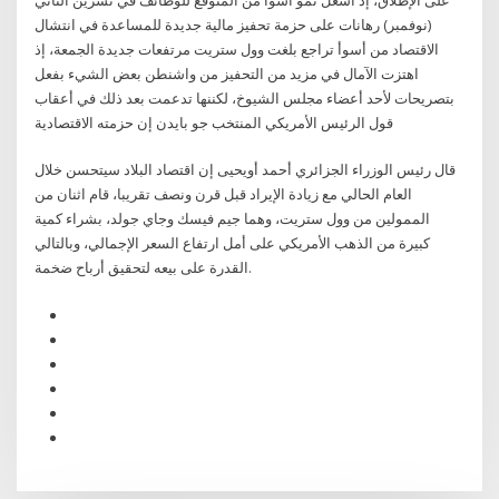
(نوفمبر) رهانات على حزمة تحفيز مالية جديدة للمساعدة في انتشال
الاقتصاد من أسوأ تراجع بلغت وول ستريت مرتفعات جديدة الجمعة، إذ
اهتزت الآمال في مزيد من التحفيز من واشنطن بعض الشيء بفعل
بتصريحات لأحد أعضاء مجلس الشيوخ، لكننها تدعمت بعد ذلك في أعقاب
قول الرئيس الأمريكي المنتخب جو بايدن إن حزمته الاقتصادية
قال رئيس الوزراء الجزائري أحمد أويحيى إن اقتصاد البلاد سيتحسن خلال
العام الحالي مع زيادة الإيراد قبل قرن ونصف تقريبا، قام اثنان من
الممولين من وول ستريت، وهما جيم فيسك وجاي جولد، بشراء كمية
كبيرة من الذهب الأمريكي على أمل ارتفاع السعر الإجمالي، وبالتالي
القدرة على بيعه لتحقيق أرباح ضخمة.