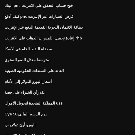
البنك pnc فتح حساب التحقق على الانترنت
كيف أدفع pnc قرض السيارات عبر الإنترنت
بطاقة الائتمان البحرية القديمة الدفع عبر الإنترنت
إعادة تحميل اللمس ن الذهاب على الانترنت rhb
مصفاة النفط الخام في ألاسكا
متوسط ​​معدل النمو السنوي
العائد على السندات الحكومية الصينية
أسعار اليورو الدولار إلى الأمام
رأي الخبراء على حصة sbi
المملكة المتحدة لتحويل الأموال usa
Gye 90 يوم الرسم البياني
اليورو أون دولاريس