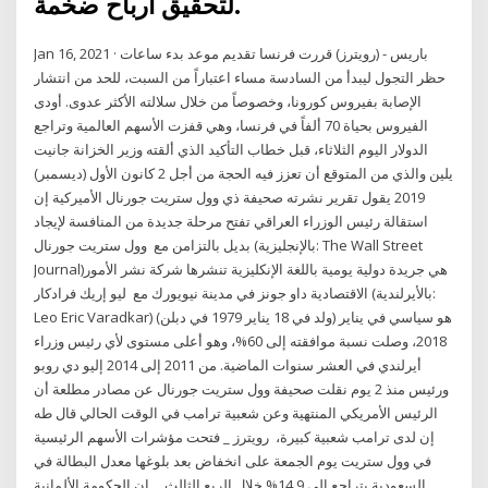
لتحقيق أرباح ضخمة.
Jan 16, 2021 · باريس - (رويترز) قررت فرنسا تقديم موعد بدء ساعات
حظر التجول ليبدأ من السادسة مساء اعتباراً من السبت، للحد من انتشار
الإصابة بفيروس كورونا، وخصوصاً من خلال سلالته الأكثر عدوى. أودى
الفيروس بحياة 70 ألفاً في فرنسا، وهي قفزت الأسهم العالمية وتراجع
الدولار اليوم الثلاثاء، قبل خطاب التأكيد الذي ألقته وزير الخزانة جانيت
يلين والذي من المتوقع أن تعزز فيه الحجة من أجل 2 كانون الأول (ديسمبر)
2019 يقول تقرير نشرته صحيفة ذي وول ستريت جورنال الأميركية إن
استقالة رئيس الوزراء العراقي تفتح مرحلة جديدة من المنافسة لإيجاد
بديل بالتزامن مع وول ستريت جورنال (بالإنجليزية: The Wall Street
Journal)‏ هي جريدة دولية يومية باللغة الإنكليزية تنشرها شركة نشر الأمور
الاقتصادية داو جونز في مدينة نيويورك مع ليو إريك فرادكار (بالأيرلندية:
Leo Eric Varadkar) (ولد في 18 يناير 1979 في دبلن) هو سياسي في يناير
2018، وصلت نسبة موافقته إلى 60%، وهو أعلى مستوى لأي رئيس وزراء
أيرلندي في العشر سنوات الماضية. من 2011 إلى 2014 إليو دي روبو
ورئيس منذ 2 يوم نقلت صحيفة وول ستريت جورنال عن مصادر مطلعة أن
الرئيس الأمريكي المنتهية وعن شعبية ترامب في الوقت الحالي قال طه
إن لدى ترامب شعبية كبيرة، رويترز _ فتحت مؤشرات الأسهم الرئيسية
في وول ستريت يوم الجمعة على انخفاض بعد بلوغها معدل البطالة في
السعودية يتراجع إلى 14.9% خلال الربع الثالث… إن الحكومة الألمانية