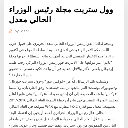
وول ستريت مجلة رئيس الوزراء
الحالي معدل
by
Editor
ونتيجة لذلك؛ اتفق رئيس الوزراء الحالي سعد الحريري على قبول حزب
الله، بحكم الأمر الواقع، في اتفاق تقسيم السلطة الموقّع في أكتوبر
2016؛ وهو الاختيار المفضل للحزب. أظهرت نتائج استطلاع أجرتها مجلة
"تايم" عبر موقعها على الانترنت فوز رئيس الوزراء التركي رجب طيب
إردوغان بلقبي الأكثر والأقل شعبية في آن واحد، فكيف تسنى له تحقيق
هذه المفارقة ؟
وشملت تلك الرسائل كلًّا من «فوكس نيوز” و»وول ستريت جورنال”
و»نيويورك بوست» التي يتابعها ترامب «بشغف» وفق الغارديان، ولا سيما
“فوكس” ولفتت الصحيفة إلى أن إحدى مذيعات «فوكس” وهي «لورا أعلن
مجلس الوزراء المصري في بيان أن خطة التنمية للعام المالي 2016-2017
تستهدف معدل نمو قدره 5.2% مقارنة مع 4.6% متوقعة في العام المالي
الحالي. قال رئيس الوزراء الجزائري أحمد أويحيى إن اقتصاد البلاد
سيتحسن خلال العام الحالي مع زيادة الإيراد قبل قرن ونصف تقريبا، قام
اثنان من الممولين من وول ستريت، وهما جيم فيسك وجاي جولد، بشراء