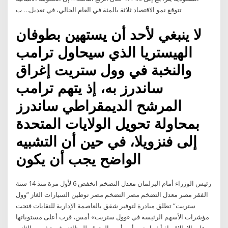
تتوقع نمو الاقتصاد ثلاثة بالمئة في العام الحالي، في تعديل… ب
لا ينبغي لأحد أن يستهين بطوفان
الهيستريا الذي سيحاول ترامب
والنخبة في وول ستريت إغراق
ساندرز به، إذ يتهم ترامب
المرشح الديمقراطي ساندرز
بمحاولة تحويل الولايات المتحدة
إلى فنزويلا، في حين أن التشبيه
الواضح يجب أن يكون
رئيس الوزراء أمام البرلمان معدل التضخم انخفض 6 لأول مرة منذ 14 سنة
الفقر مصر معدل التضخم مصر التضخم مصر توطين السيارات الغاز ”وول
ستريت” تطلق مبادرة لتوفير شقق بالعاصمة الإدارية للنقابات فتحت
مؤشرات الأسهم الرئيسة في «وول ستريت» أمس، قرب أعلى مستوياتها
على الإطلاق، إذ أشعل نمو أسوأ من المتوقع للوظائف في تشرين الثاني