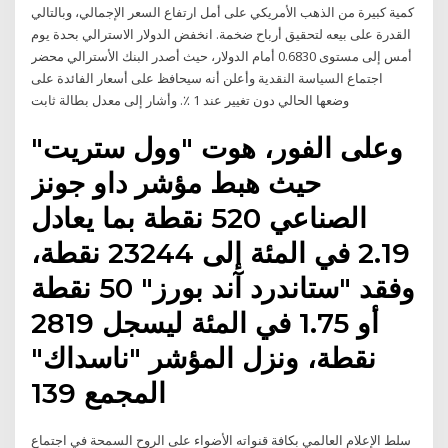
كمية كبيرة من الذهب الأمريكي على أمل ارتفاع السعر الإجمالي، وبالتالي
القدرة على بيعه لتحقيق أرباح ضخمة. انخفض الدولار الاسترالي بحدة يوم
أمس إلى مستوى 0.6830 أمام الدولار، حيث أصدر البنك الأسترالي محضر
اجتماع السياسة النقدية وأعلن أنه سيحافظ على أسعار الفائدة على
وضعها الحالي دون تغيير عند 1 ٪. وأشار إلى معدل بطالة ثابت
وعلى الفور، هوت "وول ستريت"
حيث هبط مؤشر داو جونز
الصناعي 520 نقطة بما يعادل
2.19 في المئة إلى 23244 نقطة،
وفقد "ستاندرد آند بورز" 50 نقطة
أو 1.75 في المئة ليسجل 2819
نقطة، ونزل المؤشر "ناسداك"
المجمع 139
سلط الإعلام العالمي بكافة قنواته الأضواء على الروح السمحة في اجتماع