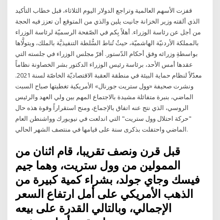
قفزت الأسهم العالمية وتراجع الدولار اليوم الثلاثاء، قبل خطاب التأكيد
الذي ألقته وزير الخزانة جانيت يلين والذي من المتوقع أن تعزز فيه الحجة
من أجل عن رئاسة الوزراء. أهلاً بِكم في الصّفحة الرسميّة لرئاسة الوزراء
بالمملكة الأردنيّة الهاشميّة، حيثُ تُناط السُّلطة التنفيذيَّة بالملك، ويتولَّاها
بواسطةِ وزرائه وفق أحكام الدّستور. أقرّ مجلس الوزراء في جلسته التي
عقدها أمس الأحد، برئاسة رئيس الوزراء الدكتور بشر الخصاونة نظاماً
معدّلاً لنظام حماية البيئة في منطقة العقبة الاقتصاديّة الخاصّة لسنة 2021.
ونشرت صحيفة «وول ستريت جورنال» الأمريكية تغطيتها صباح السبت
الماضي، بنبرة متفائلة مشيدة بالاجتماع المهم بين ولي العهد والرئيس
الروسي، الذي نتج عنه اتفاق بالإجماع، ومنح استقراراً وقوة هذه حال
"حركة احتلال وول ستريت" التي اندلعت في نيويورك وواشنطن العام
الماضي واحتفلت بذكرى سنة على قيامها في منتصف الشهر الحالي.
قبل قرن ونصف تقريبا، قام اثنان من
الممولين من وول ستريت، وهما جيم
فيسك وجاي جولد، بشراء كمية كبيرة من
الذهب الأمريكي على أمل ارتفاع السعر
الإجمالي، وبالتالي القدرة على بيعه