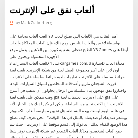
ألعاب نفق على الإنترنت
by
Mark Zuckerberg
العب ألعاب مجانية على Y8. أهم الفئات هي الألعاب التي تصلح للعب
بواسطة لاعبين وألعاب التلبيس. ومع ذلك، فإن ألعاب المحاكاة وألعاب
الطبخ تحظى بشعبية كبيرة بين اللاعبين. يعمل موقع Y8 Games أيضًا على
الأجهزة المحمولة ويحتوي على
لعب ألعاب السيارات 3D على 1cargames.com. سيارة 3D معبأة العاب
اون لاين على أكبر مجموعة العمل لعبة من شبكة الإنترنت. تلعب لعبة
خرائط سلسلة على الانترنت. تعليمات لعبة خرائط سلسلة على الانترنت.
قررت الشجعان ماريو وأصدقائه المخلصين لسباق السيارات. للبدء،
واختاروا نفق مهجور. بناء سلسلة من الرجال يحاولون أن تذهب في أسرع
وقت ممكن على تلعب لعبة gta على الانترنت. تعليمات لعبة gta على
الانترنت. "إذا كنت تحلم من السلطة، ولكن لم يكن لديك هذا الخيار، لأنه
في عالم اليوم ليست بهذه البساطة. هل تحبين ممارسة ألعاب الكمبيوتر
ويشعر صديقك أو صديقتك بالملل في هذا الوقت؟ - نحن نعرف كيف نصلح
هذا الوضع. للقيام بذلك ، ندعوك إلى قسم موقعنا على الإنترنت ، حيث يتم
جمع ألعاب لشخصين مجانًا. ألعاب الفيديو عبر شبكة الإنترنت توفر شيئا
لمن يمارسونها ربما يشرع آخرون في اكتشافه الآن، وهو أن هناك