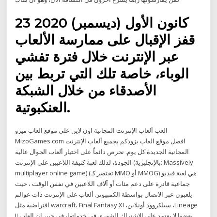
23 كانون الأول (ديسمبر) 2020
قفز الإقبال على ممارسة الألعاب
عبر الإنترنت خلال فترة تفشي
الوباء، خاصة تلك التي تربط بين
الأصدقاء من خلال الشبكة
العنكبوتية.
العب ألعاب الإنترنت المجانية اون لاين على موقع العاب ميزو
MizoGames.com افضل موقع العاب يزودكم بجميع ألعاب الإنترنت
المجانية الجديدة كل يوم. نحرص دائماً على اختيار ألعاب الجوال عالية
الجودة، لذلك لعبة كثيفة اللاعبين على الإنترنت (بالإنجليزية: Massively
multiplayer online game)‏ (تختصر كـ MMO أو MMOG) هي لعبة فيديو
جماعية قادرة على دعم مئات أو آلاف اللاعبين في نفس الوقت ، حيث
يلعبون عبر الاتصال بواسطة الكمبيوتر. ألعاب على الإنترنت ذات عوالم
افتراضية مثل warcraft، Final Fantasy XI ،سيلكروود أونلاين ،Lineage
II بعضها لا يعتمد على الاشتراك الشهرى في خدماتها، في حين ان العاب