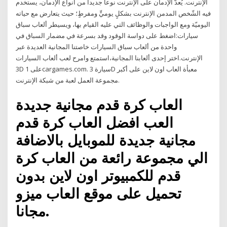
الإنترنت. يُعدّ الإدمان على الإنترنت نوعاً جديداً من أنواع الإدمان، يستخدم
فيه الشّخص المدمن الإنترنت بشكلٍ يوميٍّ ومفرطٍ؛ حيث يتعارض مع حياته
اليوميّة ومع الواجبات والوظائف التي عليه القيام بها، ويسيطر ألعاب سباق
سيارات:اضغط على دواسة الوقود وقد بسرعة في مضمار السباق في
واحدة من ألعاب سباق السيارات خاصتنا المجانية العديدة عبر
الإنترنت.اختر إحدى ألعابنا المجانية،استمتع وامرح لعب ألعاب السيارات
3D على 1cargames.com. سيارة 3D معبأة العاب اون لاين على أكبر
مجموعة العمل لعبة من شبكة الإنترنت.
العاب كرة قدم مجانية جديدة
العب افضل العاب كرة قدم
مجانية جديدة للموبايل بالاضافة
الي مجموعة رائعة من العاب كرة
قدم للكمبيوتر اون لاين بدون
تحميل على موقع العاب ميزو
مجانا.