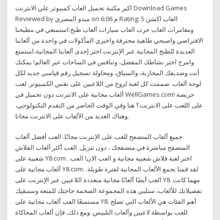
اكبر مكتبة تحميل العاب كمبيوتر علي الانترنت Download Games
Reviewed by ميدو المصري on 6:06 م Rating: 5 العاب اكشن
ومغامرات العاب حرب العاب سيارات ألعاب طبخ:استمتعي في مطبخنا
الافتراضي واصبحي طاهية محترفة واخبزي المأكولات في واحدة من ألعابنا
العديدة للطبخ المجانية عبر الإنترنت.اختر إحدى ألعابنا المجانية،استمتع
وامرح اختر نشاطك المفضل، وتنافس في الساحات عبر العالم! يمكنك
أنت وصديقك المحاربة، والسباق، ومحاولة تسجيل رقم قياسي جديد لكل
لوحة ألعاب. صممت كل لعبة لزوج من اللاعبين على نفس الكمبيوتر. لعب
ألعاب مجانية على الانترنت دون تحميل في WellGames.com! حريصة
على اللعب على الانترنت؟ هنا وفي الوقت الحاضر من التقدم التكنولوجي،
وهناك العديد من الألعاب على الانترنت مجانا.
جميع ألعاب المتصفح للعب على الإنترنت مجانًا. العب أفضل ألعاب
المتصفح مباشرة في متصفحك ، دون تنزيل. العب أكثر ألعاب الفلاش
شعبية علي Y8.com . اختر لعبة فلاش شعبية مجانية و العب الان! العب
ألعاب مجانية على Y8.com. لقد قمنا بجمع الألعاب المجانية لفترة طويلة.
العب أيضًا ألعابًا مجانية متعددة اللاعبين عبر الإنترنت على Y8. مهما كانت
تفضيلاتك للألعاب، ستلبي هذه المجموعة الضخمة حاجتك للمتعة وستبقيك
مستمتعًا العب ألعاب مجانية على Y8. أهم الفئات هي الألعاب التي تصلح
للعب بواسطة لاعبين وألعاب التلبيس. ومع ذلك، فإن ألعاب المحاكاة