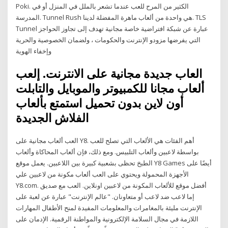
Poki. الكثير من المرح للعب عندما تشعر بالملل في المنزل أو في
المدرسة. Tunnel Rush هي واحدة من ألعاب ماهرة المفضلة لدينا. TLS
Tunnel عبارة عن شبكة افتراضية خاصة مجانية تهدف إلى تجاوز الحواجز
التي يفرضها مزودو الإنترنت والحكومات ، ولضمان الخصوصية والحرية
وإخفاء الهوية
العاب جديدة مجانية على الانترنت. إلعب
ألعاب مجانا للكمبيوتر والموبايل والتابلت
أون لاين بدون تحميل استمتع بألعاب
الفلاش الجديدة
العب ألعاب مجانية على Y8. أهم الفئات هي الألعاب التي تصلح للعب
بواسطة لاعبين وألعاب التلبيس. ومع ذلك، فإن ألعاب المحاكاة وألعاب
الطبخ تحظى بشعبية كبيرة بين اللاعبين. يعمل موقع Y8 Games أيضًا على
الأجهزة المحمولة ويحتوي على العب ألعاب مكونة من لاعبين علي
Y8.com. أفضل موقع للألعاب المكونة من لاعبين اونلاين. العب مع صديق
إما لاعب ضد لاعب أو متعاونان. "عالم الإنترنت" عبارة عن لعبة على
الإنترنت مليئة بالمغامرات والمعلومات المفيدة لمنح الأطفال المهارات
اللازمة في مجال السلامة الإلكترونية والمواطنة الرقمية. الإدمان على