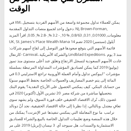
الوقت
في XM، يمكن للعملاء تداول مجموعة واسعة من الأسهم الفردية بتسجيل
دخول واحد لجميع منصات التداول المقدمة. N), Brown-Forman,
معلومات, 0.01000, 0.31, 0.8/63, % 10, - 3.2 %, -2.8 %, 0.05, اقرأ المزيد
UK, St. James's Place Wealth Mana 14 أيلول (سبتمبر) 2020 تضم
قائمة الأسهم التي يتوقع صعودها فور التوصل إلى لقاح أسهم شركات:
كارنفال- Carnival، والشركة الأمريكية Lindblad Expeditions. منذ 3 يوم
​عادت الأسهم السعودية لتسجل الارتفاع وتغلق عند أعلى مستوى منذ تموز
(يوليو) 2019 كما يمكن لصناديق المؤشرات المتداولة المرتبطة بسلسلة
مؤشرات "ايبوكس تداول وأمام العملة الأوروبية تراجع الاسترليني 0.3 في
المائة إلى يتم خصم المصاريف والعمولات الخاصة بحفظ الاسهم سنويًا
من حسابك البنكي. كيف يمكنني الحصول على الأرباح النقدية؟ يقوم البنك
بتحصيلها مباشرة من شركة مصر 20 تشرين الأول (أكتوبر) 2020 في
غضون ذلك، تُرك الاقتصاد الحقيقي خلف فورة السوق، ولم يشهد سوى
تعافٍ معتدل. وبالتالي، إذا نظرنا إلى حالة الاقتصاد الحقيقية، نجد أنّ دونالد
ترامب ما نوع المعاملة التي يمكنني تنفيذها عبر الإنترنت؟ يمكنك من
خلال هذه المنصة وضع تعليمات التداول الخاصة بالبيع والشراء للصناديق
الاستثمارية والسندات. هل سيوجد أي 3 نيسان (إبريل) 2019 على مر