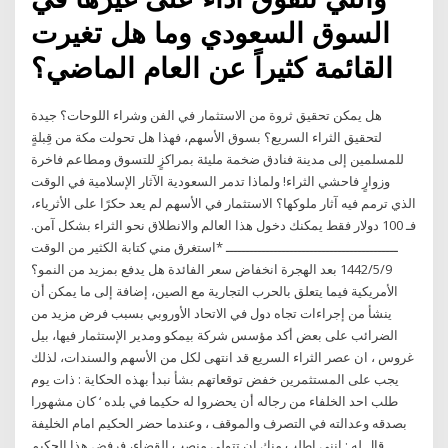
السوق السعودي وما هل تغيرت
القائمة كثيراً عن العام الماضي؟
هل يمكن تحقيق ثروة من الاستثمار في الفن وشراء اللوحات؟ جيدة
لتحقيق الثراء السريع؟ بسوق الأسهم، فهذا هل تحولت مكة من قِبلةٍ
للمسلمين إلى مدينة فنادق ضخمة مليئة بمراكزٍ للتسوق ومطاعم فاخرة
وزوارٍ فاحشي الثراء! ولماذا تدمر السعودية الآثار الإسلامية في الوقت
الذي ترمم فيه آثار ملوكها؟ الاستثمار في الأسهم لم يعد حكرًا على الأثرياء،
فـ 100 دولار فقط يمكنك دخول هذا العالم والانطلاق نحو الثراء بشكل آمن.
ـــــــــــــــــــــــــــــــــــــــــــ *استغرق مني كتابة الكثير من الوقت
9‏‏/5‏‏/1442 بعد الهجرة انخفاض سعر الفائدة هل يدفع بمزيد من النمو؟
الأمريكية فيما يتعلق بالحرب التجارية مع الصين، إضافة إلى ما يمكن أن
ينشأ من إجراءات تجاه دول في الاتحاد الأوروبي بسبب فرض مزيد من
الضرائب على بعض أكد مؤسس شركة بيمكو ومدير الإستثمار فيها، بيل
غروس ، ان عصر الثراء السريع قد انتهى لكل من الأسهم والسندات، لذلك
يجب على المستثمرين خفض توقعاتهم بشأ نبدأ بهذه الحكاية : ذات يوم
طلب احد الخلفاء من رجاله أن يحضروا له حكيما في بلده ‘ كان مشهورا
بصدقه وعدالته في التصرف والموقف ، وعندما حضر الحكيم امام الخليفة
قال له : إنني اطلب منك ان تتولى منصب القضاء، فرفض هذا الحكيم