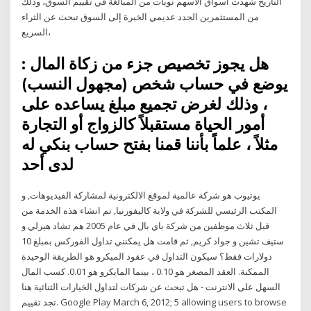
التاريخ شهدت أسواق الأسهم نوبات من المبالغة في تقييم السوق، وذلك
من المستثمرين الجدد عديمي الخبرة إلى السوق تبحث عن الثراء
السريع،
: هل يجوز تخصيص جزء من زكاة المال
يوضع في حساب شخص (مجهول النسب)
، وذلك لغرض تجميع مبلغ يساعده على
أمور الحياة مستقبلاً كالزواج أو التجارة
مثلاً ، علماً بأننا قمنا بفتح حساب بنكي له
لدى أحد
يوتيوب هو شركة عالمية لموقع الالكترونية لمشاركة الفيديوهات, و
المكتب الرئيسي للشركة في ولاية كاليفورنيا, تم انشاء هذه الخدمة من
قبل ثلاث موظفين من شركة باي بال في عام 2005 هم تشاد هيرلي و
ستيف تشين و جواد كريم, ثم قامت هل يمكنني تداول الفوركس بمبلغ 10
دولارات فقط؟ سيكون التداول في عقود الميكرو هو الطريقة الوحيدة
الممكنة. العقد المصغر هو 0.10 ، بينما المايكرو هو 0.01. كسب المال
السهل على الانترنت - هل تبحث عن شركات لتداول الخيارات الثنائية هنا
تجد تقييم. Google Play March 6, 2012; 5 allowing users to browse