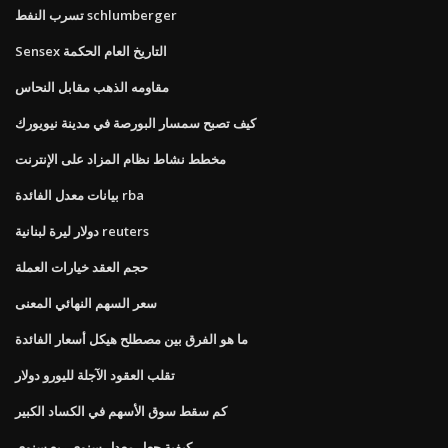
تسرب النفط schlumberger
Sensex التاريخ العام الحكمة
مقاومه الذهب مقابل النحاس
كيف تصبح سمسار البورصة في مدينة نيويورك
مخطط نشاط نظام المزاد على الإنترنت
بيانات معدل الفائدة rba
دولار ليرة لبنانية reuters
حجم العقد خيارات العملة
سعر السهم النهائي المعنى
ما هو الفرق بين مصطلح هيكل أسعار الفائدة
تقلب العقود الآجلة لليورو دولار
كم سقط سوق الأسهم في الكساد الكبير
كيفية جعل معدل سنوي ربع سنوي