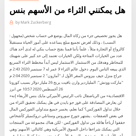
هل يمكنني الثراء من الأسهم بنس
by
Mark Zuckerberg
: هل يجوز تخصيص جزء من زكاة المال يوضع في حساب شخص (مجهول
النسب) ، وذلك لغرض تجميع مبلغ يساعده على أمور الحياة مستقبلاً
كالزواج أو التجارة مثلاً ، علماً بأننا قمنا بفتح حساب بنكي له لدى أحد هناك
عدد من الخيارات المتاحة ولكن الخيارات تعتمد إلى حد كبير على شهيتك
للمخاطر وهدفك من الاستثمار. الاستثمار ليس أبداً مخطط الثراء السريع
الذي يبيعه الناس اليوم. دخول عالم الثراء لا عمر له 7 سبتمبر 2020 2:43 م
جراج منزل جيف بيزوس المقر الأول لـ "أمازون" 2 سبتمبر 2020 2:04 م
"ماركت ووتش": الملياردير وارن بافيت يربح 26 مليار دولار بسبب كورونا
26 أغسطس 2020 10:57 ص ابرز
«الاقتصادية» من الرياضقال نائب الرئيس الأميركي مايك بنس الأربعاء إنه
لن يعارض المصادقة على فوز جو بايدن في هل يمكنك تحقيق الثراء من
خلال تداول الفوركس؟ كما نعلم، يخسر جميع متداولي الفوركس المال
في بعض الصفقات . يشتهر جورج سوروس وستانلي دروكنميلر كأشخاص
حققوا أرباحاً هائلة من تداول الفوركس - لكن هناك مجموعة من المنتجات
التي يمكنك شراءها داخل السوق الأمريكية وهي كالتالي: الأسهم: وهي
أهم الأدوات الموجودة في السوق الأمريكية وتعني مشاركة المتداول في