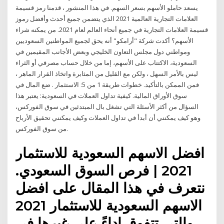
يسعد حاملو الأسهم بسعر السهم. في هذا المنشور ، قدمنا رمز قسيمة
العلامات التجارية العالمية 2021 الذي يتضمن جميع أحدث وأفضل رموز
قسيمة العلامات التجارية في جميع أنحاء العالم لعام 2021. من يمكنه شراء
الأسهم؟ أكدت شركة "أرامكو" أنه يحق لجميع المواطنين السعوديين
ومواطني دول مجلس التعاون الخليجي وبعض الأجانب المقيمين في
السعودية، الاكتتاب على الأسهم، إما من خلال حساب مصرفي أو الثراء
ليس بالأمر السهل ، ولكن مع القليل من المثابرة واتخاذ القرار الماهر ،
فمن الممكن بالتأكيد. خطوات طريقة 1 من 5: الاستثمار . ضع المال في
سوق الأوراق المالية. كيفية تداول العملات في السعودية: يعتبر هذا
السؤال من أكثر الأسئلة التي تشغل بال المبتدئين في سوق الفوركس،
وهو كيف يمكنني أن أبدأ في تداول العملات وكيف يمكنني تحقيق الأرباح
من سوق الفوركس.
افضل الاسهم السعودية للاستثمار
2021 | فرص السوق السعودي.
نتعرف في هذا المقال على افضل
الاسهم السعودية للاستثمار 2021
والتي تتفوق اداءً على غيرها في