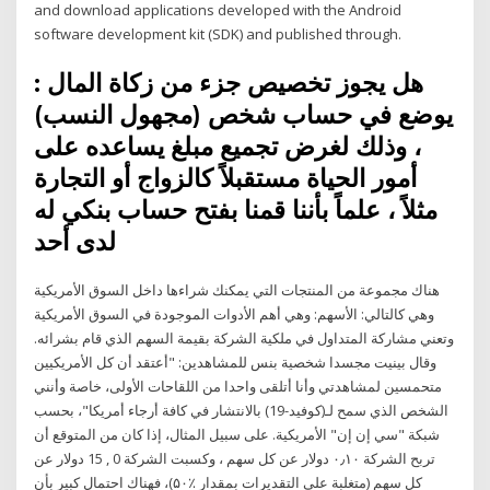
and download applications developed with the Android
software development kit (SDK) and published through.
: هل يجوز تخصيص جزء من زكاة المال
يوضع في حساب شخص (مجهول النسب)
، وذلك لغرض تجميع مبلغ يساعده على
أمور الحياة مستقبلاً كالزواج أو التجارة
مثلاً ، علماً بأننا قمنا بفتح حساب بنكي له
لدى أحد
هناك مجموعة من المنتجات التي يمكنك شراءها داخل السوق الأمريكية
وهي كالتالي: الأسهم: وهي أهم الأدوات الموجودة في السوق الأمريكية
وتعني مشاركة المتداول في ملكية الشركة بقيمة السهم الذي قام بشرائه.
وقال بينيت مجسدا شخصية بنس للمشاهدين: "أعتقد أن كل الأمريكيين
متحمسين لمشاهدتي وأنا أتلقى واحدا من اللقاحات الأولى، خاصة وأنني
الشخص الذي سمح لـ(كوفيد-19) بالانتشار في كافة أرجاء أمريكا"، بحسب
شبكة "سي إن إن" الأمريكية. على سبيل المثال، إذا كان من المتوقع أن
تربح الشركة ۰٫۱۰ دولار عن كل سهم ، وكسبت الشركة 0 , 15 دولار عن
كل سهم (متغلبة على التقديرات بمقدار ٪۵۰)، فهناك احتمال كبير بأن