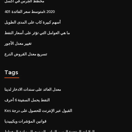
مخطط الجرس في اكسل
متوسط ​​سعر الفائدة 401k 2020
أسهم كبيرة كاب على المدى الطويل
ما هي العوامل التي تؤثر على أسعار النفط
تغيير معدل الأجور
تسريع معدل القروض الدرع
Tags
معدل العائد على سندات الادخار لدينا
النفط يحمل السفينة 6 أحرف
Kes القبول عبر الإنترنت للحصول على درجة
قوانين المؤشرات ويكيبيديا
الولايات المتحدة الرسم البياني السنوي للميزانية المخطط