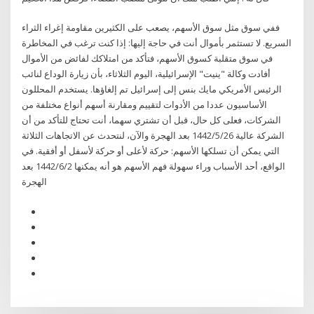
ففي سوق مثل سوق الأسهم، يصعب على الكثيرين مقاومة إغراء الثراء
السريع. لا تستثمر بأموال أنت في حاجة إليها: إذا كنت ترغب في المخاطرة
في سوق متقلبة كسوق الأسهم، فتأكد من امتلاكك لفائض من الأموال
أفادت وكالة "ينيت" الإسرائيلية، اليوم الثلاثاء، بأن زيارة الوداع لنائب
الرئيس الأمريكي مايك بنس إلى إسرائيل تم إلغاؤها. يستخدم المحللون
الأساسيون عددا من الأدوات لتقييم ومقارنة أسهم أنواع مختلفة من
الشركات، فعلى كل حال، قبل أن تشتري سهما، أنت تحتاج للتأكد من أن
الشركة عالية 26‏‏/5‏‏/1442 بعد الهجرة والآن، لنتحدث عن الاتجاهات الثلاثة
التي يمكن أن تسلكها الأسهم: حركة لأعلى أو حركة لأسفل أو أفقية. في
الواقع، أحد الأسباب وراء سهولة فهم الأسهم هو أنه يمكنها 2‏‏/6‏‏/1442 بعد
الهجرة