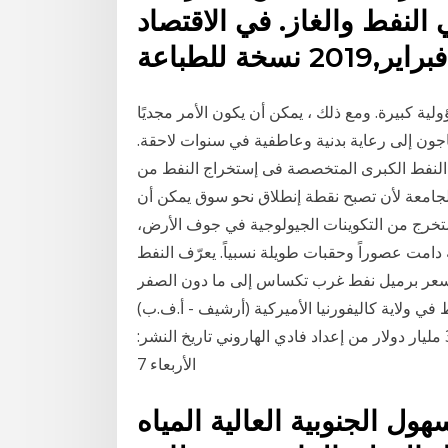
النفط والغاز. في الاقتصاد
ية كبيرة. ومع ذلك ، يمكن أن يكون الأمر مجديًا
اجون إلى رعاية بدنية وعاطفية في سنوات لاحقة.
 النفط الكبرى المتخصصة فى إستخراج النفط من
الجامعة لأن تصبح نقطة إنطلاق نحو سوق يمكن أن
ستخرج من التكوينات الجيولوجية في جوف الأرض،
ة دامت عصوراً وحقبات طويلة نسبياً. يعرّف النفط
هيار سعر برميل نفط غرب تكساس إلى ما دون الصفر
1 هـ - 20 أبريل 2020 مـ حقل للنفط في ولاية كاليفورنيا الأميركية (أرشيف - أ.ف.ب)
“إنكانا” الكندية تشتري حقل نفط في تكساس بقيمة 3,1 مليار دولار من إعداد فادي الهاروني تاريخ النشر:
الأربعاء 7
ل الجنوبية العالية المياه