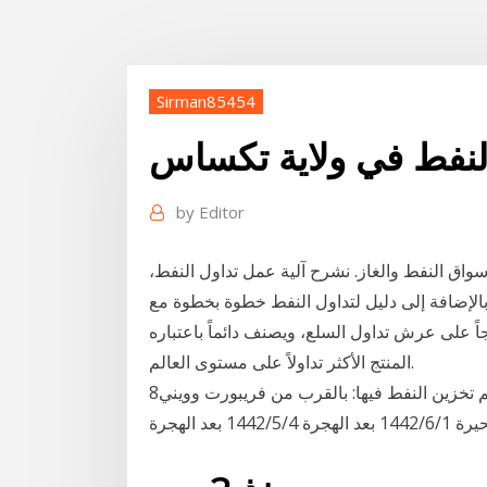
Sirman85454
لنفط في ولاية تكساس
by
Editor
سواق النفط والغاز. نشرح آلية عمل تداول النفط،
الإضافة إلى دليل لتداول النفط خطوة بخطوة مع ig. في ظل الطلب المتزايد على الطاقة نتيجة نمو وتطور
جاً على عرش تداول السلع، ويصنف دائماً باعتباره
المنتج الأكثر تداولاً على مستوى العالم.
8‏‏/6‏‏/1440 بعد الهجرة في الوقت الراهن، ثمة أربعة مواقع يتم تخزين النفط فيها: بالقرب من فريبورت وويني
 بعد الهجرة