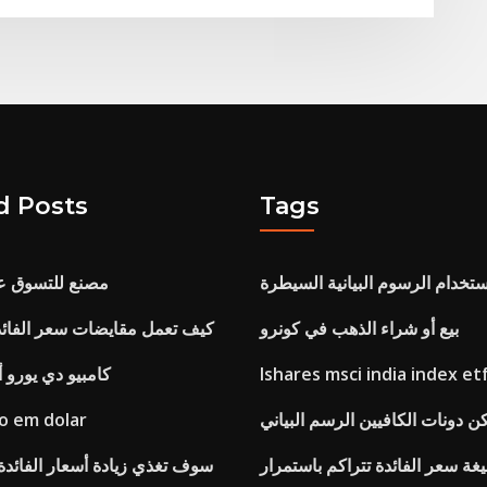
d Posts
Tags
خدام الرسوم البيانية السيطرة
Bp مصنع للتسوق ع
بيع أو شراء الذهب في كونرو
كيف تعمل مقايضات سعر الفائد
Ishares msci india index et
كامبيو دي يورو أ
كن دونات الكافيين الرسم البياني
o em dolar
غة سعر الفائدة تتراكم باستمرار
سوف تغذي زيادة أسعار الفائدة في