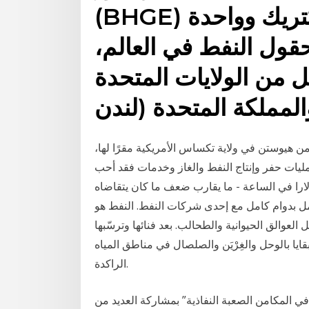
(BHGE) إحدى شركات جنرال إلكتريك وواحدة
ول النفط في العالم،
 من الولايات المتحدة
مملكة المتحدة (لندن
 من هيوستن في ولاية تكساس الأمريكية مقرًا لها،
يات حفر وإنتاج النفط والغاز وخدمات فقد أحب
البدني في حقول النفط كحبه لأجره الذي بلغ 24 دولارا في الساعة - ما يقارب ضعف ما كان يتقاضاه
ل بدوام كامل مع إحدى شركات النفط. النفط هو
لعوالق الحيوانية والطحالب. بعد فنائها وترسّبها
ايا بالوحل والغِرْيَن والصلصال في مناطق المياه
الراكدة.
 المكامن الصعبة النفاذية” بمشاركة العديد من