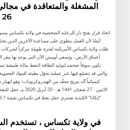
المشغلة والمتعاقدة في مجالي 
26 فبراير,2019 نسخة للطباعة
اتخاذ قرار بفتح دار للرعاية الشخصية في ولاية تكساس مسؤول
أيضًا لأن العمل ينطوي على مساعدة الآخرين الذين يحت
ظلت ولاية تكساس الأمريكية لفترة طويلة مركزاً لشركات
أعماق الأرض ، وتسعى أوستن الآن التى يوجد بها مقر 
تكون سوقاً ضخمه لتوليد الطاقة النفط مادّة طبيعية ت
والتي قد تتجمّع فيها عبر عملية تحوّل بطيئة للمواد العضوي
كيميائياً أنّه مزيج معقّد من الهيدروكربونات؛ وهو ان
الاثنين - 27 شعبان 441
في ولاية تكساس ، تستخدم السهو