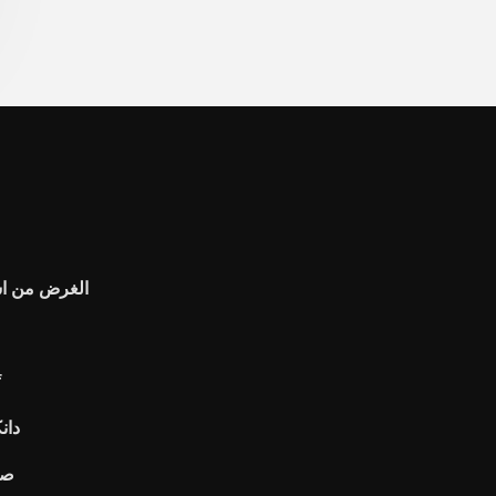
الغرض من است
f
دان
صي