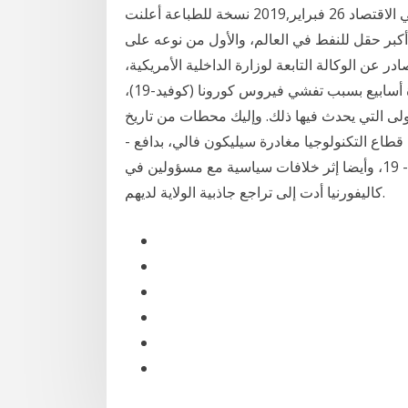
الشركات المشغلة والمتعاقدة في مجالي النفط والغاز. في الاقتصاد 26 فبراير,2019 نسخة للطباعة أعلنت
 أكبر حقل للنفط في العالم، والأول من نوعه على
 عن الوكالة التابعة لوزارة الداخلية الأمريكية،
إنه 18‏‏/3‏‏/1442 بعد الهجرة عندما نزلت أسعار النفط لمدة أسابيع بسبب تفشي فيروس كورونا (كوفيد-19)،
أولى التي يحدث فيها ذلك. وإليك محطات من تاريخ
قطاع التكنولوجيا مغادرة سيليكون فالي، بدافع -
خصوصا - من انتشار مبدأ العمل من بعد، جراء جائحة كوفيد - 19، وأيضا إثر خلافات سياسية مع مسؤولين في
كاليفورنيا أدت إلى تراجع جاذبية الولاية لديهم.