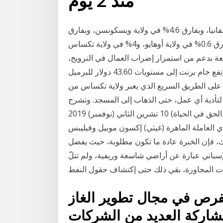
منذ 2 يوم
ويتقدم المرشح الديمقراطي بمعدل 4.9% في ولاية بنسلفانيا، وبفارق 4.6% في ولاية ويسكونسن، وبفارق
1.8% في ولاية نورث كارولينا. في المقابل، يتقدم ترامب بفارق 0.6% في ولاية أوهايو، و4% في ولاية تكساس
جمعة بدعم من استمرار إضراب العمال في النرويج،
بالإضافة إلى زيادة قوة اعصار دلتا في خليج المكسيك. ارتفع خام برنت إلى مستويات 43.60 دولار للبرميل
تى وقت كتابة هذا التقرير وذلك شاهدوا تحقيق فرانس24 على الطريق السريع الذي يعبر ولاية تكساس من
م السيارات لتأدية أي عمل، حتى الذهاب إلى المسجد. وتشرح
كيف أن أعضاء مجموعة "تكساس رايت تو لايف" (تكساس الحق في الحياة) 10 تشرين الثاني (نوفمبر) 2019
ي العاملة الماهرة (غيتي) إكسون موبيل وفيليبس
ذلك، فإن الخبرة عادة ما تكون مطلوبة، حيث يفضل
الإستعمار الإسباني عبارة عن أراضي شاسعة وريفية، ولم تنلّ
فرص في مجال تطوير الغاز
مشاركة العديد من الشركات