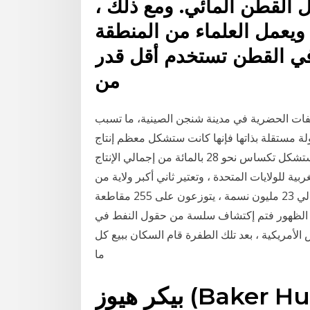
ل القطن المائي. ومع ذلك ،
 ويعمل العلماء من المنطقة
في القطن تستخدم أقل قدر
من
20، انهار جبل من المخلفات الحضرية في مدينة شنجن الصينية، ما تسبب
كية دولة مستقلة بذاتها فإنها كانت ستشكل معظم إنتاج
النفط والغاز الجديد في العالم، وبين عامي 2020 و2029 ستشكل تكساس نحو 28 بالمائة من إجمالي الإنتاج
ية للولايات المتحدة ، وتعتير ثاني أكبر ولاية من
حيث المساحة بعد ولاية آلاسكا ، ويبلغ عدد سكانها حوالي 23 مليون نسمة ، يتوزعون على 255 مقاطعة
نفطية في الظهور فتم إكتشاف سلسة من حقول النفط في
س الأمريكية ، بعد تلك الطفرة قام السكان ببيع كل
ما
بيكر هيوز (Baker Hughes GE) واختصارها