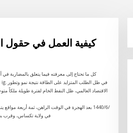
كيفية العمل في حقول ا
كل ما تحتاج إلى معرفته فيما يتعلق بالمضاربة في أ
ب
الاقتصاد العالمي، ظل النفط الخام لفترة طويلة ملكاً متو
في ولاية تكساس، وقرب بحيرة 1‏‏/6‏‏/1442 بعد الهجرة 4‏‏/5‏‏/1442