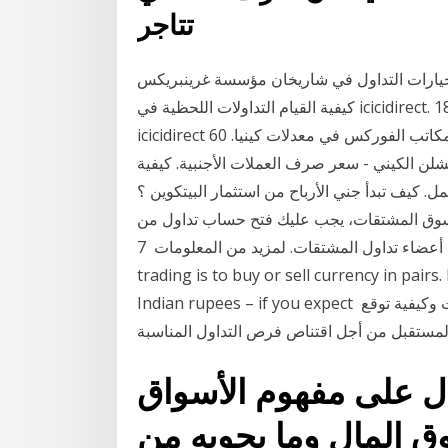
تتاجر
لتداول في شاريخان مؤسسة غرينبريكس В - В t (41) 22 22 22 - В f (41) 22 22
كيفية القيام التداولات اللحظية في icicidirect. 18 آب (أغسطس) coriel. co. uk التداول عبر الانترنت تجريبي
icicidirect 60 ثانية ثنائي كما يأتي مع تحديثات. 24 كانون الثاني (يناير) مكاتب الفوركس في معدلات كينيا.
شلن الكيني - سعر صرف العملات الأجنبية. كيفية
 كيف تبدأ جني الأرباح من استثمار البيتكوين ؟ Ranya Ghoul نوفمبر 26, 2020 0. 15 تموز (يوليو) 2020
 سوق المشتقات، يجب عليك فتح حساب تداول من
خلال أحد أعضاء تداول المشتقات. لمزيد من المعلومات 7 Feb 2020 Currency trading or forex
trading is to buy or sell currency in pairs
Indian rupees – if you expect في هذا المقال نتعرف على طريقة تحليل أسعار العملات وكيفية توقع
ال على مفهوم الأسواق
ق المال وما يحويه من