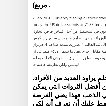
مربع) .
7 Feb 2020 Currency trading or forex tradi
today the US dollar stands at 70 في هذا المقال نتعرف على
لسوق في المستقبل من أجل اقتناص فرص التداول
أول (ديسمبر) 2016 ويقدر رئيس الوزراء الهندي السابق مانموهان سينغ أن ينكمش
الناتج المحلي الإجمالي للهند بنسبة 1-2 بالمئة في السنة المالية الحالية. " تضررت بشدة صناعة 4 حزيران
وشراء عملة مقابل اخري وهي ما تسمي ولكن كيف لي ان
ف يتم المتاجرة بأسواق السلع في الأغلب بنظام
الهامش ولكن بطريقة خاصة ت
 يراود العديد من الأفراد،
ن أفضل الثروات التي يمكن
في الذهب فهذا يعني الفرصة
قط عليك أن تعرف أنه لكي