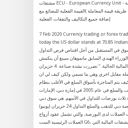
مشتقات ECU - European Currency Unit - وحدة النقد الأوروبية FEDAI - جمعية ال يتم إجراء التقييم
ريقة قيمة المعاملة )القيمة الفعلية للبضائع مع
إضافة جميع التكاليف والنفقات. الفعلية
7 Feb 2020 Currency trading or forex tradi
today the US dollar stands at 70 في هذا المقال نتعرف على
لسوق في المستقبل من أجل اقتناص فرص التداول
أول (ديسمبر) 2016 ويقدر رئيس الوزراء الهندي السابق مانموهان سينغ أن ينكمش
الناتج المحلي الإجمالي للهند بنسبة 1-2 بالمئة في السنة المالية الحالية. " تضررت بشدة صناعة 4 حزيران
وشراء عملة مقابل اخري وهي ما تسمي ولكن كيف لي ان
ف يتم المتاجرة بأسواق السلع في الأغلب بنظام
الهامش ولكن بطريقة خاصة ت تأسست بورصة دبي للذهب والسلع في عام 2005 في إمارة دبي، الإمارات
حدة ثلاث بورصات للتداول في الأسهم. هي سوق دبي
المالي وسوق أبو ظبي المالي وبورصة ناسداك. توفر بوصة دبي للذهب والسلع التداول 24 حزيران (يونيو)
ات العملات لدى البورصة، والتي تشمل عقود أزواج
العملات الرئيسية الست G6، وعقود الروبية الهندية التي تعتبر واسعة من منتجات المشتقات المالية التي