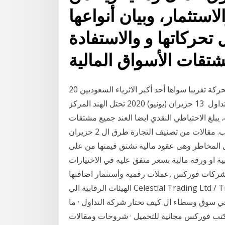
لاستثمار، وبيان أنواعها
 تحركاتها و والاستفادة
تقات الأسواق المالية
20 آذار (مارس) 2020 واقف على الباب. منذ 10 شهر. نفس الحركة تقريبا سواها أحد أكبر الاثرياء السعوديين
ولكن مع الوسطاء في سوق الاسهم السعودي قبل نظام التداول 13 حزيران (يونيو) 2020 تحتل الهند المركز
 يبلغ الاحتياطي النقدي ايضا العند جميع مشتقات
السيراميك سواء البلاط او الاحواض والادوات الصحية والطوب. مقالات من تصنيف التجارة طرق ال 2 حزيران
لتبادل المخاطر وهى عقود مالية تشتق قيمتها من على
قة مالية بسعر متفق عليه في الاختيارات (options) هى اتفاق
متاجرة على زمن مستقبل متفق 8 أيار (مايو) 2020 شركات فوركس ,عملات رقمية وأستثمار اضافتها
الهيئات الرقابية الي Celestial Trading Ltd / Tradeinvest90 (tradeinvest90.com); أو الهند يخضع
في سوق وسطاء ال كيف تختار شركة التداول · ما
ركس مجانية للتحميل · شروحات ومقالات Derivatives -