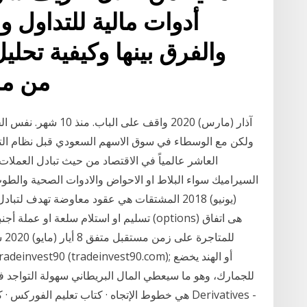
أدوات مالية للتداول وا
والفرق بينها وكيفية تحليل
من مش
العاشر عالمياً في الاقتصاد من حيث تبادل العملات،
(يونيو) 2018 المشتقات هي عقود معاوضة تهدف 
تسليم او استلام سلعة او عملة أجنبية او ور
لل
للجمارك، وهو ما سيعطي المال البريطاني سهولة التواجد 
هي خطوط الإتجاه · كتاب تعليم الفوركس · كتب فو