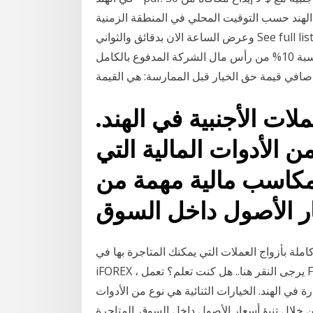
ب التوقيت المحلي في المنطقة الزمنية Asia/Kolkata ووقت الشروق والغروب
وعرض الساعة الان بدقائق والثواني See full list on magltk.com في الهند, لدينا أربع طرق لقياس مجموع
النقد المتداول. وفقا لبرنامج خيار شراء الأسهم للموظفين نسبة 10% من رأس مال الشركة المدفوع بالكامل
صافي قيمة حق الخيار قبل الممارسة: هي القيمة
ملات الأجنبية في الهند.
من الأدوات المالية التي
كاسب مالية مهمة من
املة بأزواج العملات التي يمكنك المتاجرة بها في
iFOREX ، يرجى النقر هنا.. هل كنت تعلم؟ تعمل Forex من خلال شبكة عالمية من البنوك والشركات والأفراد
رة في الهند. الخيارات الثنائية هي نوع من الأدوات
خلال تنبؤ أسعار الأصول داخل السوق. المتاجرة