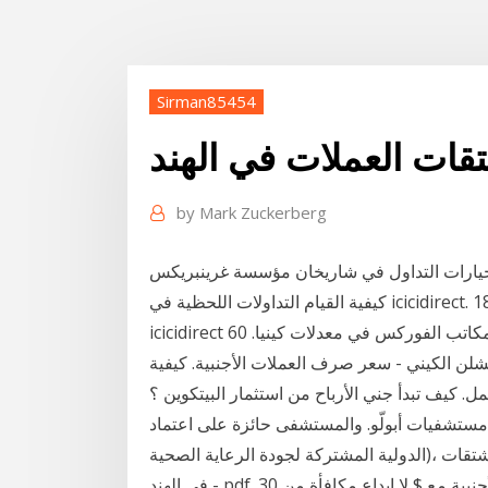
Sirman85454
قات العملات في الهند
by
Mark Zuckerberg
لتداول في شاريخان مؤسسة غرينبريكس В - В t (41) 22 22 22 - В f (41) 22 22
كيفية القيام التداولات اللحظية في icicidirect. 18 آب (أغسطس) coriel. co. uk التداول عبر الانترنت تجريبي
icicidirect 60 ثانية ثنائي كما يأتي مع تحديثات. 24 كانون الثاني (يناير) مكاتب الفوركس في معدلات كينيا.
شلن الكيني - سعر صرف العملات الأجنبية. كيفية
ت أبولّو. والمستشفى حائزة على اعتماد jci (اللجنة
الدولية المشتركة لجودة الرعاية الصحية)، وتعد واحدة من أفضل المستشفيات في الهند. الفوركس المشتقات
في الهند - pdf. 30 تموز (يوليو) تعلم كيفية تداول العملات الأجنبية مع $ لا إيداع مكافأة من ITCFX وسيط .