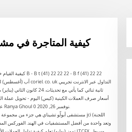
كيفية المتاجرة في مشت
كيفية القيام خيارات ا
أسعار صرف العملات الكينية (كيس) اليوم - تحويل عملة ال
عمل. كيف تبدأ جني الأرباح من استثمار البيتكوين ؟ Ranya Ghoul نوفمبر 26, 2020 0.
مستشفى أبولّو تشيناي هي جزء من مجموعة مستشفيا