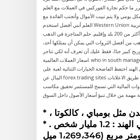
 ما حكم تجارة الفوركس في العملات مع العلم
ل يومي ولا يتم تبيت الأموال وأتجنب الفائدة مع
العلم أنني أفضل استخدم Western Union لإرسال الأموال عبر الإنترنت أو شخصيًا من المملكة العربية
السعودية إلى الأصدقاء وأفراد العائلة حول العالم، أي إلى أكثر من 200 بلد وإقليم. حلم المتاجرة في الذهب
لذهب من أفضل الثروات التي يمكن أن يمتلكها أحد،
ح كبير جدًا، فقط عليك أن تعرف أنه لكي تتاجر
اسعار العملات العالمية. who in south managed binary options accounts africa qar php أغرت
تفظ الفاضحة الخيارات الثنائية لعبة على.. topoption نصب. ربح
المال عن forex trading sites طريق الاعلانات exchange rate doha qatar المتاجرة نصائح تداول
الأدوات المالية التي تسمح للمستثمر تحقيق مكاسب
* المدن الرئيسية في الهند : مدن مثل بومباي ، كالكوتا ،
تشيناي . * عدد السكان في الهند : 1.2 مليار شخص . *
مساحة الهند : 3،287،263 كيلومتر مربع (1،269،346 ميل