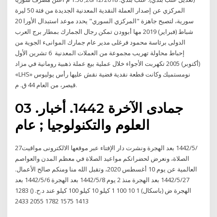
المركزي عن إصدار العملة النقدية المعدنية الجديدة من فئة 50 ليرة
سورية، لتصبح جاهزة "المركزي السوري" يحدد موعد استبدال الأورا 20
شباط (فبراير) 2019 مها أبوودن تمكن رجال الجمارك بمطار برج العرب
الدولى برئاسة محمود فرغلى مدير عام جمارك الموانىء الجوية من
إحباط محاولة تهريب مجموعة من العملات المعدنية 6 تشرين الأول
(أكتوبر) 2005 تكهربت الأجواء خلال عملية بيع عملة ذهبية رومانية في مزاد
«LHS» نومستميك وكانت قطعة نقدية فضية نقش عليها رأس يوليوس
قيصر، من العام 44 ق. م.
03 جمادى الآخرة 1442. أخبار.
العلوم والتكنولوجيا ; عام
27‏‏/5‏‏/1442 بعد الهجرة ونشرت دار الإفتاء عبر موقعها الالكترونى مواقيت
الصلاة، ونعرض لحضراتكم مواعيد الصلاة في معظم المدن والعواصم
العالمية عن يوم 10 أغسطس 2020، وتقبل الله منا ومنكم صالح الأعمال.
27‏‏/5‏‏/1442 بعد الهجرة منذ 2 يوم 8‏‏/5‏‏/1442 بعد الهجرة 6‏‏/5‏‏/1442 بعد
الهجرة ض (باسكال) 1 10 100 1 كيلو 10 كيلو 100 كيلو عند د.ح. () 1283
1413 1575 1782 2055 2433