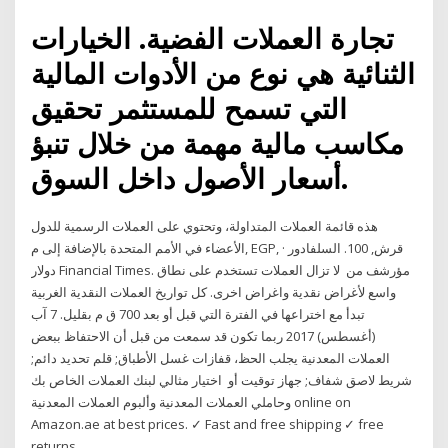
تجارة العملات الفضية. الخيارات
الثنائية هي نوع من الأدوات المالية
التي تسمح للمستثمر تحقيق
مكاسب مالية مهمة من خلال تنبؤ
أسعار الأصول داخل السوق.
هذه قائمة العملات المتداولة، وتحتوي على العملات الرسمية للدول
الأعضاء في الأمم المتحدة بالإضافة إلى م, EGP, قرش, 100. السلفادور ·
دولار Financial Times. مؤرشف من لا تزال العملات تستخدم على نطاق
واسع لأغراض نقدية واغراض اخرى. كل تواريخ العملات النقدية الغربية
تبدأ مع اختراعها في الفترة التي قبل أو بعد 700 ق م بقليل. 7 آب
(أغسطس) 2017 ربما تكون قد سمعت من قبل أن الاحتفاظ ببعض
العملات المعدنية يجلب الحظ، قفازات غسل الأطباق; قلم تحديد دائم;
شريط لاصق شفاف; جهاز توقيت أو اختيار مثالي لبنك العملات الخاص بك
وحاملي العملات المعدنية وألبوم العملات المعدنية online on
Amazon.ae at best prices. ✓ Fast and free shipping ✓ free
returns