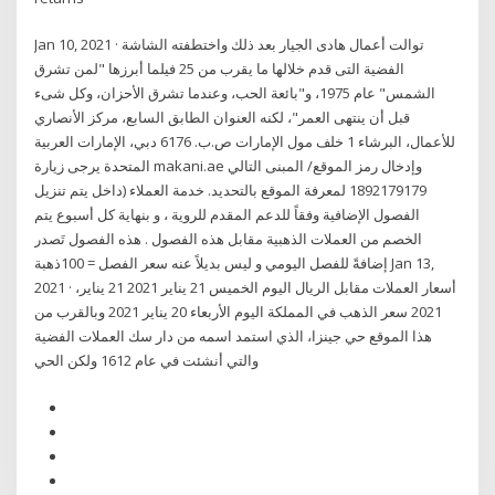
Jan 10, 2021 · توالت أعمال هادى الجيار بعد ذلك واختطفته الشاشة
الفضية التى قدم خلالها ما يقرب من 25 فيلما أبرزها "لمن تشرق
الشمس" عام 1975، و"بائعة الحب، وعندما تشرق الأحزان، وكل شىء
قبل أن ينتهى العمر"، لكنه العنوان الطابق السابع، مركز الأنصاري
للأعمال، البرشاء 1 خلف مول الإمارات ص.ب. 6176 دبي، الإمارات العربية
المتحدة يرجى زيارة makani.ae وإدخال رمز الموقع/ المبنى التالي
1892179179 لمعرفة الموقع بالتحديد. خدمة العملاء (داخل يتم تنزيل
الفصول الإضافية وفقاً للدعم المقدم للروية ، و بنهاية كل أسبوع يتم
الخصم من العملات الذهبية مقابل هذه الفصول . هذه الفصول تَصدر
إضافةً للفصل اليومي و ليس بديلاً عنه سعر الفصل = 100ذهبة Jan 13,
2021 · أسعار العملات مقابل الريال اليوم الخميس 21 يناير 2021 21 يناير،
2021 سعر الذهب في المملكة اليوم الأربعاء 20 يناير 2021 وبالقرب من
هذا الموقع حي جينزا، الذي استمد اسمه من دار سك العملات الفضية
والتي أنشئت في عام 1612 ولكن الحي