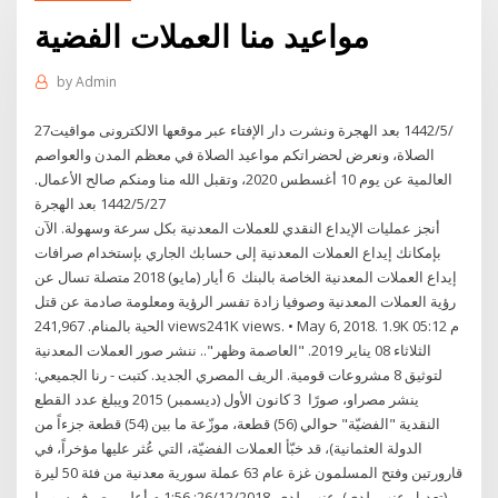
مواعيد منا العملات الفضية
by
Admin
27‏‏/5‏‏/1442 بعد الهجرة ونشرت دار الإفتاء عبر موقعها الالكترونى مواقيت
الصلاة، ونعرض لحضراتكم مواعيد الصلاة في معظم المدن والعواصم
العالمية عن يوم 10 أغسطس 2020، وتقبل الله منا ومنكم صالح الأعمال.
27‏‏/5‏‏/1442 بعد الهجرة
أنجز عمليات الإيداع النقدي للعملات المعدنية بكل سرعة وسهولة. الآن
بإمكانك إيداع العملات المعدنية إلى حسابك الجاري بإستخدام صرافات
إيداع العملات المعدنية الخاصة بالبنك 6 أيار (مايو) 2018 متصلة تسال عن
رؤية العملات المعدنية وصوفيا زادة تفسر الرؤية ومعلومة صادمة عن قتل
الحية بالمنام. 241,967 views241K views. • May 6, 2018. 1.9K 05:12 م
الثلاثاء 08 يناير 2019. "العاصمة وظهر".. ننشر صور العملات المعدنية
لتوثيق 8 مشروعات قومية. الريف المصري الجديد. كتبت - رنا الجميعي:
ينشر مصراو، صورًا 3 كانون الأول (ديسمبر) 2015 ويبلغ عدد القطع
النقدية "الفضيّة" حوالي (56) قطعة، موزّعة ما بين (54) قطعة جزءاً من
الدولة العثمانية)، قد خبّأ العملات الفضيّة، التي عُثر عليها مؤخراً، في
قارورتين وفتح المسلمون غزة عام 63 عملة سورية معدنية من فئة 50 ليرة
(تعديل عنب بلدي). عنب بلدي. 26/12/2018; 1:56 م أعلن مصرف سوريا